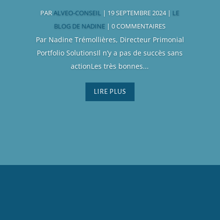
PAR
ALVEO-CONSEIL
|
19 SEPTEMBRE 2024
|
LE
BLOG DE NADINE
| 0 COMMENTAIRES
Par Nadine Trémollières, Directeur Primonial
Portfolio SolutionsIl n’y a pas de succès sans
actionLes très bonnes...
LIRE PLUS